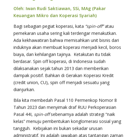
Oleh: Iwan Rudi Saktiawan, SSi, MAg (Pakar
Keuangan Mikro dan Koperasi Syariah)
Bagi sebagian pegiat koperasi, kata
“spin-off”
atau
pemekaran usaha sering kali terdengar menakutkan.
Ada kekhawatiran bahwa memisahkan unit bisnis dari
induknya akan membuat koperasi menjadi kecil, boros
biaya, dan kehilangan tajinya. Ketakutan itu tidak
berdasar. Spin off koperasi, di Indonesia sudah
dilaksanakan sejak tahun 2013 dan memberikan
dampak positif. Bahkan di Gerakan Koperasi Kredit
(credit union, CU), spin off menjadi sesuatu yang
dianjurkan.
Bila kita membedah Pasal 110 Permenkop Nomor 8
Tahun 2023 dan menyimak draf RUU Perkoperasian
Pasal 44I,
spin-off
sebenarnya adalah strategi “naik
kelas” menuju pembentukan konglomerasi sosial yang
tangguh. Kebijakan ini bukan sekadar urusan
administratif. Ini adalah jawaban atas tantangan zaman