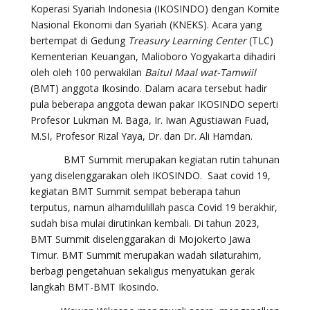
Koperasi Syariah Indonesia (IKOSINDO) dengan Komite
Nasional Ekonomi dan Syariah (KNEKS). Acara yang
bertempat di Gedung
Treasury Learning Center
(TLC)
Kementerian Keuangan, Malioboro Yogyakarta dihadiri
oleh oleh 100 perwakilan
Baitul Maal wat-Tamwiil
(BMT) anggota Ikosindo. Dalam acara tersebut hadir
pula beberapa anggota dewan pakar IKOSINDO seperti
Profesor Lukman M. Baga, Ir. Iwan Agustiawan Fuad,
M.SI, Profesor Rizal Yaya, Dr. dan Dr. Ali Hamdan.
BMT Summit merupakan kegiatan rutin tahunan
yang diselenggarakan oleh IKOSINDO. Saat covid 19,
kegiatan BMT Summit sempat beberapa tahun
terputus, namun alhamdulillah pasca Covid 19 berakhir,
sudah bisa mulai dirutinkan kembali. Di tahun 2023,
BMT Summit diselenggarakan di Mojokerto Jawa
Timur. BMT Summit merupakan wadah silaturahim,
berbagi pengetahuan sekaligus menyatukan gerak
langkah BMT-BMT Ikosindo.