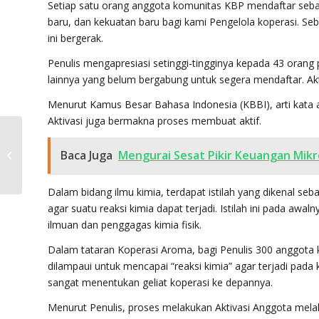
Setiap satu orang anggota komunitas KBP mendaftar seba
baru, dan kekuatan baru bagi kami Pengelola koperasi. Se
ini bergerak.
Penulis mengapresiasi setinggi-tingginya kepada 43 oran
lainnya yang belum bergabung untuk segera mendaftar. Akt
Menurut Kamus Besar Bahasa Indonesia (KBBI), arti kata a
Aktivasi juga bermakna proses membuat aktif.
KOPERASI AROMA –
Membangun Sejahtera
Baca Juga
Mengurai Sesat Pikir Keuangan Mikr
Bersama Dalam
Keberkahan dan
Dalam bidang ilmu kimia, terdapat istilah yang dikenal seb
Kem...
agar suatu reaksi kimia dapat terjadi. Istilah ini pada awa
ilmuan dan penggagas kimia fisik.
Dalam tataran Koperasi Aroma, bagi Penulis 300 anggota k
dilampaui untuk mencapai “reaksi kimia” agar terjadi pada 
sangat menentukan geliat koperasi ke depannya.
Menurut Penulis, proses melakukan Aktivasi Anggota melalu