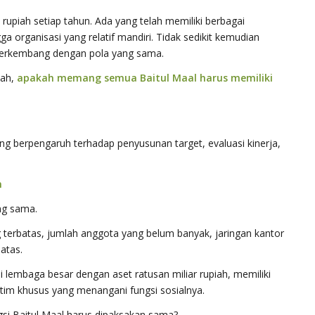
piah setiap tahun. Ada yang telah memiliki berbagai
 organisasi yang relatif mandiri. Tidak sedikit kemudian
 berkembang dengan pola yang sama.
lah,
apakah memang semua Baitul Maal harus memiliki
ang berpengaruh terhadap penyusunan target, evaluasi kinerja,
n
ng sama.
terbatas, jumlah anggota yang belum banyak, jaringan kantor
atas.
i lembaga besar dengan aset ratusan miliar rupiah, memiliki
 tim khusus yang menangani fungsi sosialnya.
si Baitul Maal harus dipaksakan sama?