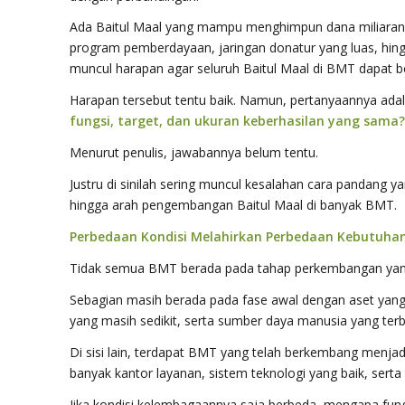
Ada Baitul Maal yang mampu menghimpun dana miliaran ru
program pemberdayaan, jaringan donatur yang luas, hingga
muncul harapan agar seluruh Baitul Maal di BMT dapat
Harapan tersebut tentu baik. Namun, pertanyaannya ada
fungsi, target, dan ukuran keberhasilan yang sama?
Menurut penulis, jawabannya belum tentu.
Justru di sinilah sering muncul kesalahan cara pandang y
hingga arah pengembangan Baitul Maal di banyak BMT.
Perbedaan Kondisi Melahirkan Perbedaan Kebutuha
Tidak semua BMT berada pada tahap perkembangan ya
Sebagian masih berada pada fase awal dengan aset yang 
yang masih sedikit, serta sumber daya manusia yang terb
Di sisi lain, terdapat BMT yang telah berkembang menjad
banyak kantor layanan, sistem teknologi yang baik, serta
Jika kondisi kelembagaannya saja berbeda, mengapa fung