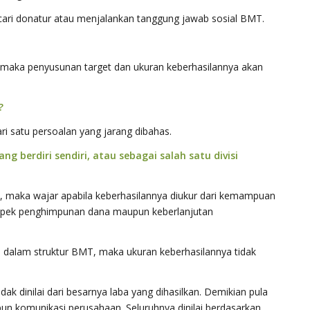
ari donatur atau menjalankan tanggung jawab sosial BMT.
, maka penyusunan target dan ukuran keberhasilannya akan
?
i satu persoalan yang jarang dibahas.
ng berdiri sendiri, atau sebagai salah satu divisi
iri, maka wajar apabila keberhasilannya diukur dari kemampuan
spek penghimpunan dana maupun keberlanjutan
i dalam struktur BMT, maka ukuran keberhasilannya tidak
k dinilai dari besarnya laba yang dihasilkan. Demikian pula
upun komunikasi perusahaan. Seluruhnya dinilai berdasarkan