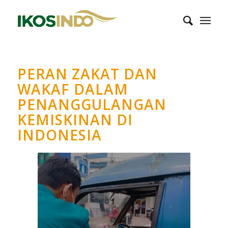
PERAN ZAKAT DAN
WAKAF DALAM
PENANGGULANGAN
KEMISKINAN DI
INDONESIA