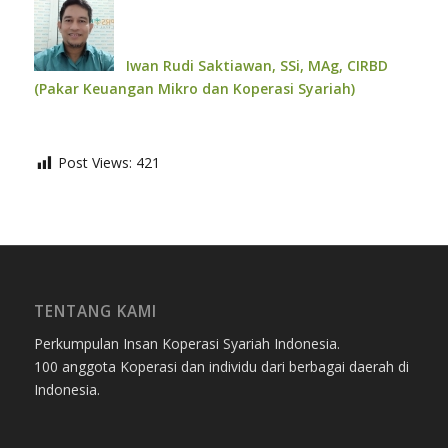
Iwan Rudi Saktiawan, SSi, MAg, CIRBD
(
Pakar Keuangan Mikro dan Koperasi Syariah)
Post Views:
421
TENTANG KAMI
Perkumpulan Insan Koperasi Syariah Indonesia.
100 anggota Koperasi dan individu dari berbagai daerah di
Indonesia.